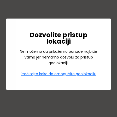
Dozvolite pristup
lokaciji
Ne možemo da prikažemo ponude najbliže
Vama jer nemamo dozvolu za pristup
geolokaciji.
Pročitajte kako da omogućite geolokaciju