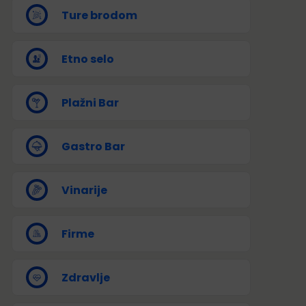
Ture brodom
Etno selo
Plažni Bar
Gastro Bar
Vinarije
Firme
Zdravlje