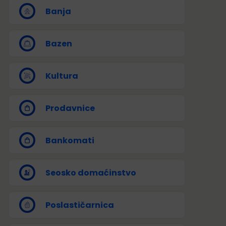
Banja
Bazen
Kultura
Prodavnice
Bankomati
Seosko domaćinstvo
Poslastičarnica