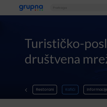
Turističko-pos
društvena mre
Restorani
Kafići
Informacij