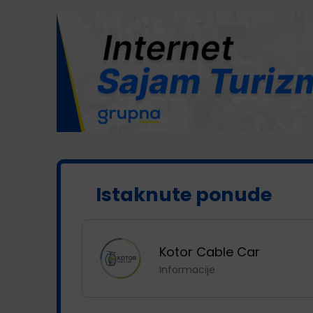
Istaknute ponude
ka
Kotor Cable Car
ji
Informacije