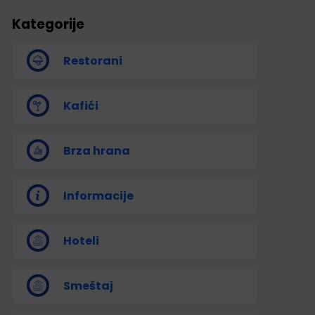
Kategorije
Restorani
Kafići
Brza hrana
Informacije
Hoteli
Smeštaj