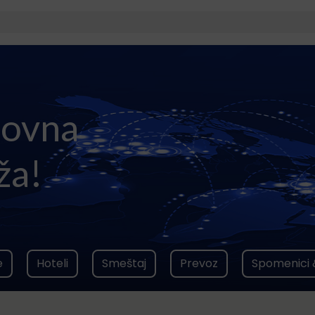
lovna
ža!
e
Hoteli
Smeštaj
Prevoz
Spomenici 