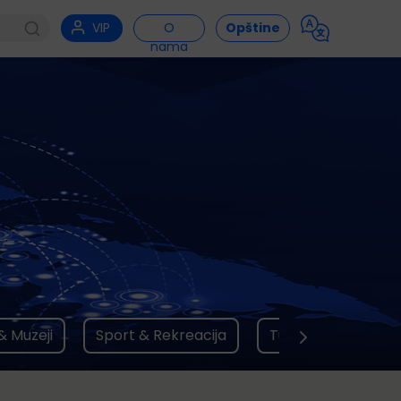
VIP
O
Opštine
nama
& Muzeji
Sport & Rekreacija
Ture brodom