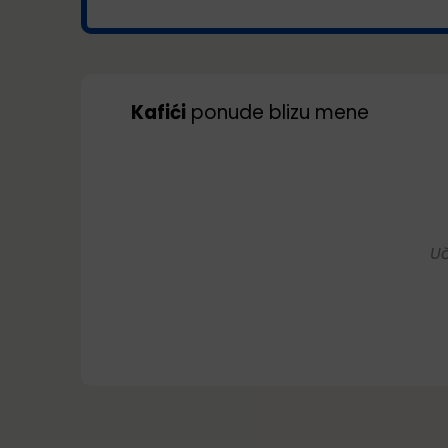
Kafići
ponude blizu mene
Uč