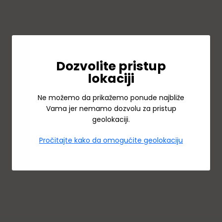
Dozvolite pristup
lokaciji
Ne možemo da prikažemo ponude najbliže
Vama jer nemamo dozvolu za pristup
geolokaciji.
Pročitajte kako da omogućite geolokaciju