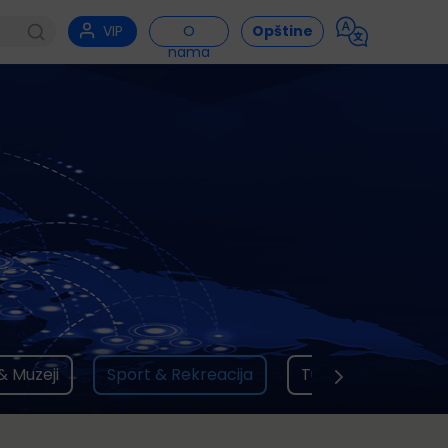
VIP
O
Opštine
nama
& Muzeji
Sport & Rekreacija
Ture brodom