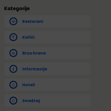
Kategorije
Restorani
Kafići
Brza hrana
Informacije
Hoteli
Smeštaj