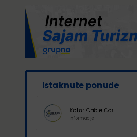
Istaknute ponude
ka
Kotor Cable Car
ji
Informacije