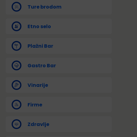
Ture brodom
Etno selo
Plažni Bar
Gastro Bar
Vinarije
Firme
Zdravlje