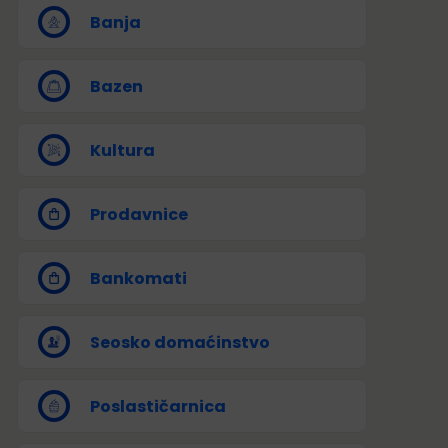
Banja
Bazen
Kultura
Prodavnice
Bankomati
Seosko domaćinstvo
Poslastičarnica