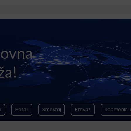
lovna
ža!
e
Hoteli
Smeštaj
Prevoz
Spomenici 