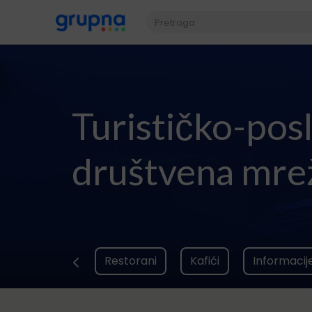
Turističko-pos
društvena mre
Restorani
Kafići
Informacij