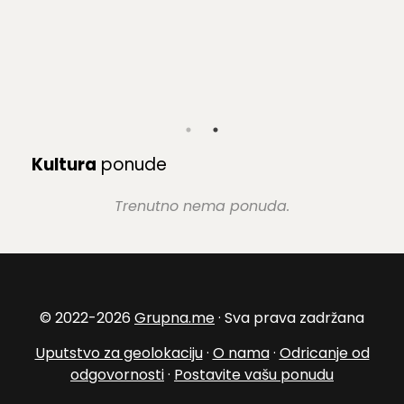
Kultura
ponude
Trenutno nema ponuda.
© 2022-2026
Grupna.me
· Sva prava zadržana
Uputstvo za geolokaciju
·
O nama
·
Odricanje od
odgovornosti
·
Postavite vašu ponudu