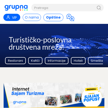
O nama
Opštine
VIP
Turističko-poslovna
društvena mreža!
Restorani
Kafići
Informacije
Hoteli
Smeštaj